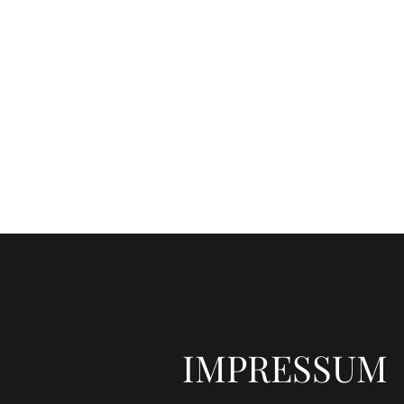
LICHTTÄNZER -
Tierkommunikation, Businessmentoring &
Coaching für dein Wunschleben
IMPRESSUM