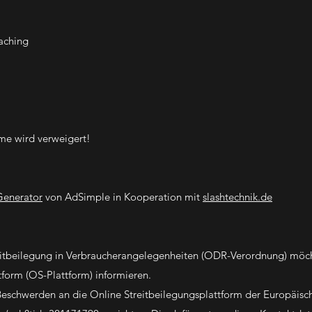
aching
me wird verweigert!
Generator
von AdSimple in Kooperation mit
slashtechnik.de
tbeilegung in Verbraucherangelegenheiten (ODR-Verordnung) möch
tform (OS-Plattform) informieren.
Beschwerden an die Online Streitbeilegungsplattform der Europäisc