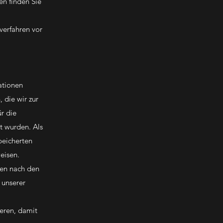
en finden Sie
verfahren vor
ationen
 die wir zur
r die
lt wurden. Als
peicherten
eisen.
nen nach den
 unserer
ieren, damit