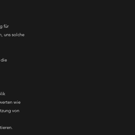
g für
n, uns solche
 die
lik
rwerten wie
utzung von
tieren.