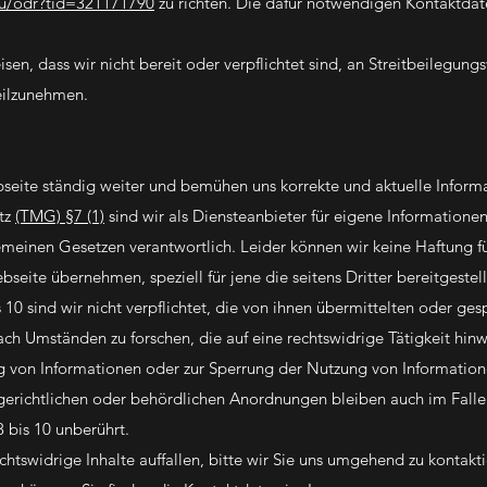
eu/odr?tid=321171790
zu richten. Die dafür notwendigen Kontaktdat
en, dass wir nicht bereit oder verpflichtet sind, an Streitbeilegungs
teilzunehmen.
bseite ständig weiter und bemühen uns korrekte und aktuelle Inform
etz
(TMG) §7 (1)
sind wir als Diensteanbieter für eigene Informationen,
emeinen Gesetzen verantwortlich. Leider können wir keine Haftung fü
ebseite übernehmen, speziell für jene die seitens Dritter bereitgestel
 10 sind wir nicht verpflichtet, die von ihnen übermittelten oder ges
h Umständen zu forschen, die auf eine rechtswidrige Tätigkeit hinw
ng von Informationen oder zur Sperrung der Nutzung von Informatio
erichtlichen oder behördlichen Anordnungen bleiben auch im Falle
 bis 10 unberührt.
htswidrige Inhalte auffallen, bitte wir Sie uns umgehend zu kontakt