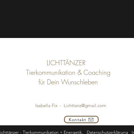
LICHTTÄNZER
Tierkommunikation
& Coaching
für Dein Wunschleben
Isabella Fix -
Lichttanz@gmail.com
Kontakt
ichttänzer - Tierkommunikation + Energetik.
Datenschutzerklärung
I