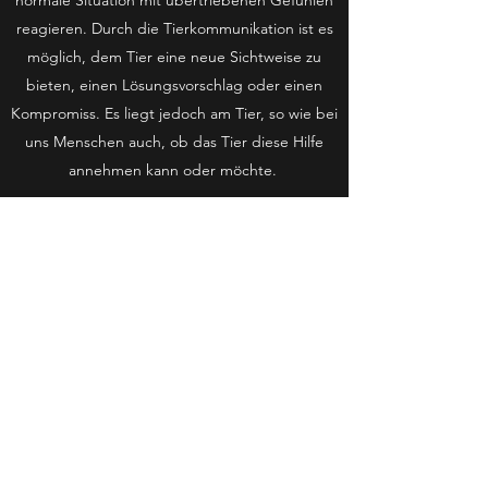
normale Situation mit übertriebenen Gefühlen
reagieren. Durch die Tierkommunikation ist es
möglich, dem Tier eine neue Sichtweise zu
bieten, einen Lösungsvorschlag oder einen
Kompromiss. Es liegt jedoch am Tier, so wie bei
uns Menschen auch, ob das Tier diese Hilfe
annehmen kann oder möchte.
Energien sind unendlich - nichts kann aus
physischer Sicht zerstört werden. Materie
wandelt sich lediglich um. So geschieht dies
auch mit dem Körper, dem Geist und der
Seele eines Tieres, wenn es verstirbt.
Einen tierischen Seelengefährten gehen zu
lassen ist wohl das schlimmste, was uns
passieren kann - es ist, als würde ein Teil von
uns mitgehen.
Oftmals hat man, wenn ein Tier im Sterben