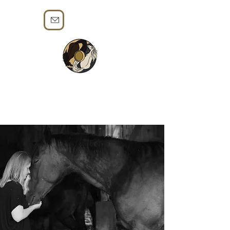
LICHTTÄNZER -
Tierkommunikation, Businessmentoring &
Coaching für dein Wunschleben