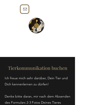
LICHTTÄNZER -
Tierkommunikation, Businessmentoring &
Coaching für dein Wunschleben
Tierkommunikation buchen
Ich freue mich sehr darüber, Dein Tier und
Dich kennenlernen zu dürfen!
Denke bitte daran, mir nach dem Absenden
des Formulars 2-3 Fotos Deines Tieres