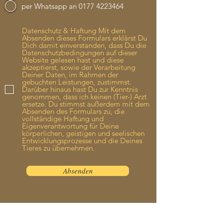
per Whatsapp an 0177 4223464
Datenschutz & Haftung Mit dem
Absenden dieses Formulars erklärst Du
Dich damit einverstanden, dass Du die
Datenschutzbedingungen auf dieser
Website gelesen hast und diese
akzeptierst, sowie der Verarbeitung
Deiner Daten, im Rahmen der
gebuchten Leistungen, zustimmst.
Darüber hinaus hast Du zur Kenntnis
genommen, dass ich keinen (Tier-) Arzt
ersetze. Du stimmst außerdem mit dem
Absenden des Formulars zu, die
vollständige Haftung und
Eigenverantwortung für Deine
körperlichen, geistigen und seelischen
Entwicklungsprozesse und die Deines
Tieres zu übernehmen.
Absenden